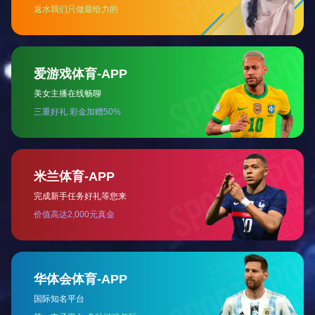
胶钉机机针HD-G100
在线留言