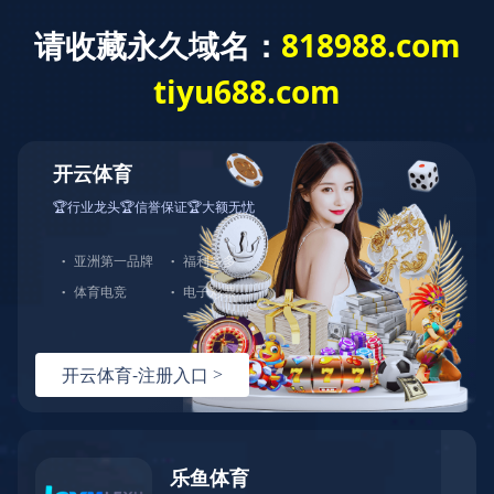
TOGGLE
NAVIGAT
弹性胶钉
+