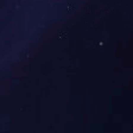
HD-J1胶钉机顶针
在线留言