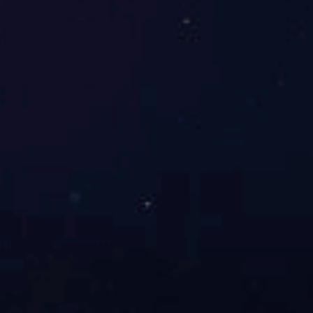
HD-J2胶钉机顶针