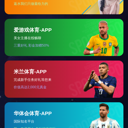
的客户。公司精益求精的工作态度和不断的完善创新理念将引领广
州汇高机械和您携手步入辉煌，共创美好未来！
返回 >>
产品中心
联系我们