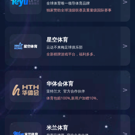
双头自动乐鱼·体育-leyu乐鱼online（中国的特点和适用对象
2020-02-27
如何解决低温弹性胶钉受寒易断问题
2020-02-13
乐鱼·体育-leyu乐鱼online（中国的发展前景怎么样
2020-02-03
关于乐鱼·体育-leyu乐鱼online（中国在工作使用中需要注意的问
题
2020-01-27
?双头自动乐鱼·体育-leyu乐鱼online（中国的操作安全注意事项
2020-01-23
双头自动弹性胶针机的选购注意事项
2020-01-22