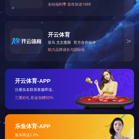
包装设备向智能化迈进
2020-01-14
乐鱼·体育-leyu乐鱼online（中国的日常保养
2020-01-13
能给予广大消费者最真实的便利是体现乐鱼·体育-leyu乐鱼
online（中国的最大价值
2020-01-10
全自动乐鱼·体育-leyu乐鱼online（中国的
适用范围
2019-12-23
适用于各种线束捆扎。尤其适用于飞机、火车、船舶、汽车、通信
设备、家电及其它大型机电设备的现场装配时的内部线束捆扎。也
适用于物品包装或固定、气液传输管道接头固定、食品封装、及袋
装液体封装等。
广州汇高机械HD-R3/HD-X5/HD-R5双头自动弹性
胶钉
机，快速背卡
两点固定产品，由于其高速快捷的包装性能，环保的特质，迅速取
代扎带、铁丝等传统类绑扎耗材，是一个稳定快速的包装神器。