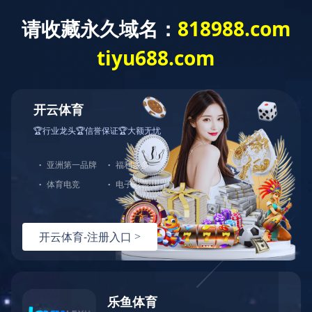
TOGGLE
NAVIGAT
最新资讯